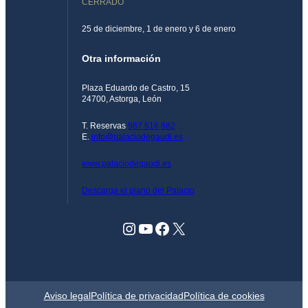
CERRADO
25 de diciembre, 1 de enero y 6 de enero
Otra información
Plaza Eduardo de Castro, 15
24700, Astorga, León
T. Reservas
987 616 882
E.
info@palaciodegaudi.es
www.palaciodegaudi.es
Descarga el plano del Palacio
Instagram
YouTube
Facebook
X
Aviso legal
Política de privacidad
Política de cookies