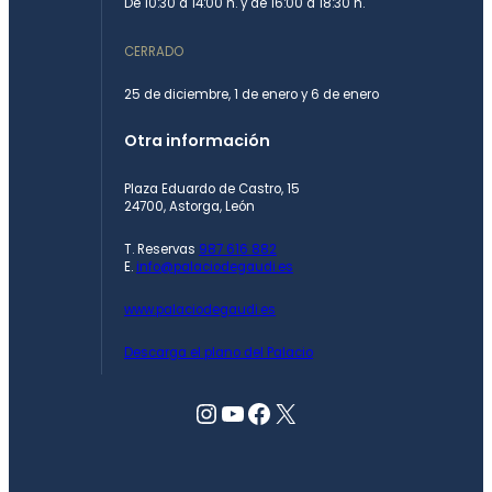
De 10:30 a 14:00 h. y de 16:00 a 18:30 h.
CERRADO
25 de diciembre, 1 de enero y 6 de enero
Otra información
Plaza Eduardo de Castro, 15
24700, Astorga, León
T. Reservas
987 616 882
E.
info@palaciodegaudi.es
www.palaciodegaudi.es
Descarga el plano del Palacio
Instagram
YouTube
Facebook
X